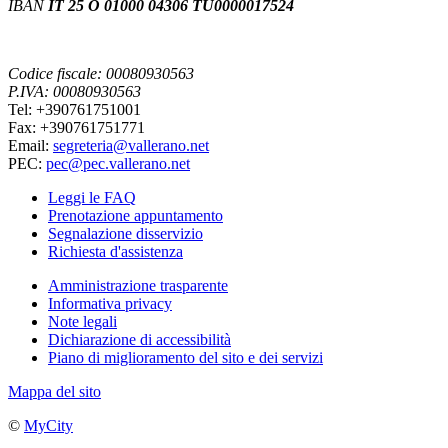
IBAN
IT 25 O 01000 04306 TU0000017524
Codice fiscale: 00080930563
P.IVA: 00080930563
Tel: +390761751001
Fax: +390761751771
Email:
segreteria@vallerano.net
PEC:
pec@pec.vallerano.net
Leggi le FAQ
Prenotazione appuntamento
Segnalazione disservizio
Richiesta d'assistenza
Amministrazione trasparente
Informativa privacy
Note legali
Dichiarazione di accessibilità
Piano di miglioramento del sito e dei servizi
Mappa del sito
©
MyCity