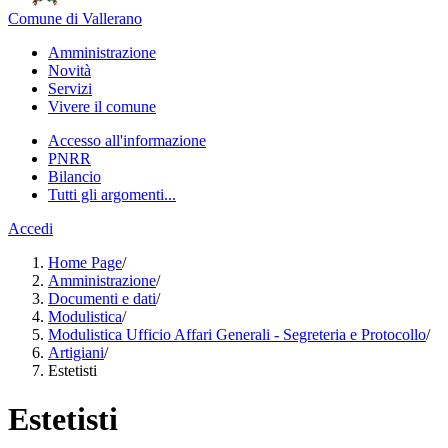
Comune di Vallerano
Amministrazione
Novità
Servizi
Vivere il comune
Accesso all'informazione
PNRR
Bilancio
Tutti gli argomenti...
Accedi
Home Page
/
Amministrazione
/
Documenti e dati
/
Modulistica
/
Modulistica Ufficio Affari Generali - Segreteria e Protocollo
/
Artigiani
/
Estetisti
Estetisti