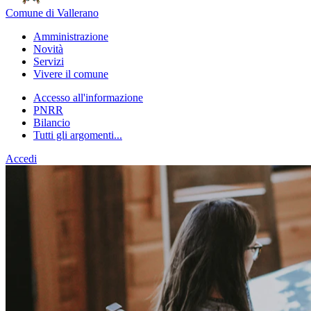
Comune di Vallerano
Amministrazione
Novità
Servizi
Vivere il comune
Accesso all'informazione
PNRR
Bilancio
Tutti gli argomenti...
Accedi