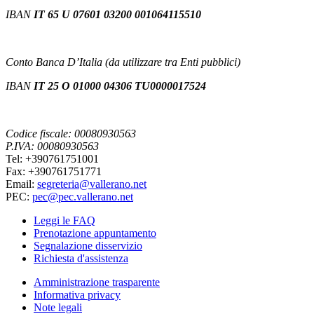
IBAN
IT 65 U 07601 03200 001064115510
Conto Banca D’Italia (da utilizzare tra Enti pubblici)
IBAN
IT 25 O 01000 04306 TU0000017524
Codice fiscale: 00080930563
P.IVA: 00080930563
Tel: +390761751001
Fax: +390761751771
Email:
segreteria@vallerano.net
PEC:
pec@pec.vallerano.net
Leggi le FAQ
Prenotazione appuntamento
Segnalazione disservizio
Richiesta d'assistenza
Amministrazione trasparente
Informativa privacy
Note legali