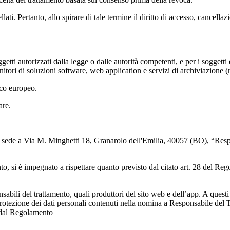
i. Pertanto, allo spirare di tale termine il diritto di accesso, cancellazio
ggetti autorizzati dalla legge o dalle autorità competenti, e per i soggetti
fornitori di soluzioni software, web application e servizi di archiviazione 
ico europeo.
lare.
on sede a Via M. Minghetti 18, Granarolo dell'Emilia, 40057 (BO), “Resp
mento, si è impegnato a rispettare quanto previsto dal citato art. 28 del 
sabili del trattamento, quali produttori del sito web e dell’app. A questi
protezione dei dati personali contenuti nella nomina a Responsabile del Tr
e dal Regolamento