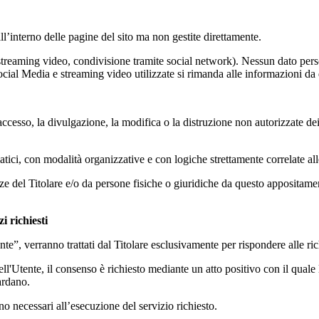
ll’interno delle pagine del sito ma non gestite direttamente.
 streaming video, condivisione tramite social network). Nessun dato persona
 Social Media e streaming video utilizzate si rimanda alle informazioni da q
accesso, la divulgazione, la modifica o la distruzione non autorizzate de
atici, con modalità organizzative e con logiche strettamente correlate alle
denze del Titolare e/o da persone fisiche o giuridiche da questo apposita
i richiesti
ente”, verranno trattati dal Titolare esclusivamente per rispondere alle ric
ll'Utente, il consenso è richiesto mediante un atto positivo con il quale l
ardano.
no necessari all’esecuzione del servizio richiesto.