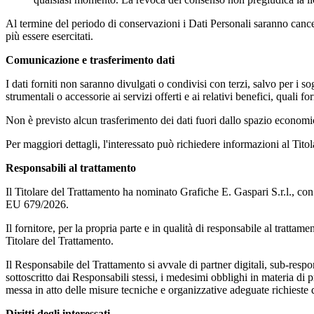
Al termine del periodo di conservazioni i Dati Personali saranno cancellat
più essere esercitati.
Comunicazione e trasferimento dati
I dati forniti non saranno divulgati o condivisi con terzi, salvo per i so
strumentali o accessorie ai servizi offerti e ai relativi benefici, quali 
Non è previsto alcun trasferimento dei dati fuori dallo spazio econom
Per maggiori dettagli, l'interessato può richiedere informazioni al Tito
Responsabili al trattamento
Il Titolare del Trattamento ha nominato Grafiche E. Gaspari S.r.l., c
EU 679/2026.
Il fornitore, per la propria parte e in qualità di responsabile al tratta
Titolare del Trattamento.
Il Responsabile del Trattamento si avvale di partner digitali, sub-respon
sottoscritto dai Responsabili stessi, i medesimi obblighi in materia di 
messa in atto delle misure tecniche e organizzative adeguate richiest
Diritti degli interessati