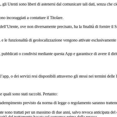
, gli Utenti sono liberi di astenersi dal comunicare tali dati, senza che 
no incoraggiati a contattare il Titolare.
ll’Utente, ove non diversamente precisato, ha la finalità di fornire il Serv
e, e le funzionalità di geolocalizzazione vengono attivate esclusivamente
, pubblicati o condivisi mediante questa App e garantisce di avere il dirit
dell’app, o dei servizi resi disponibili attraverso gli stessi nei termini d
le quali sono stati raccolti. Pertanto:
 un adempimento previsto da norma di legge o regolamento saranno tratten
ente sono trattati per un massimo di due anni, salvo revoca anticipata del 
eità del trattamento basata sul consenso prima della revoca.