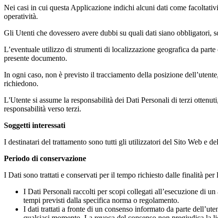
Nei casi in cui questa Applicazione indichi alcuni dati come facoltativi
operatività.
Gli Utenti che dovessero avere dubbi su quali dati siano obbligatori, so
L’eventuale utilizzo di strumenti di localizzazione geografica da parte de
presente documento.
In ogni caso, non è previsto il tracciamento della posizione dell’utent
richiedono.
L'Utente si assume la responsabilità dei Dati Personali di terzi ottenuti
responsabilità verso terzi.
Soggetti interessati
I destinatari del trattamento sono tutti gli utilizzatori del Sito Web e 
Periodo di conservazione
I Dati sono trattati e conservati per il tempo richiesto dalle finalità per 
I Dati Personali raccolti per scopi collegati all’esecuzione di
tempi previsti dalla specifica norma o regolamento.
I dati trattati a fronte di un consenso informato da parte dell’ut
qualsiasi momento. La revoca del consenso non pregiudica la lic