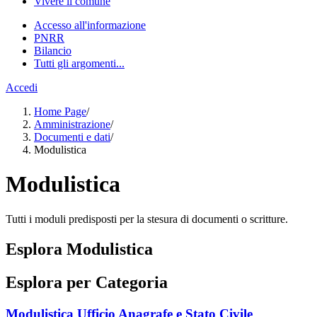
Vivere il comune
Accesso all'informazione
PNRR
Bilancio
Tutti gli argomenti...
Accedi
Home Page
/
Amministrazione
/
Documenti e dati
/
Modulistica
Modulistica
Tutti i moduli predisposti per la stesura di documenti o scritture.
Esplora Modulistica
Esplora per Categoria
Modulistica Ufficio Anagrafe e Stato Civile