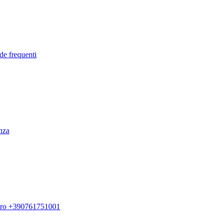
de frequenti
enza
ero +390761751001