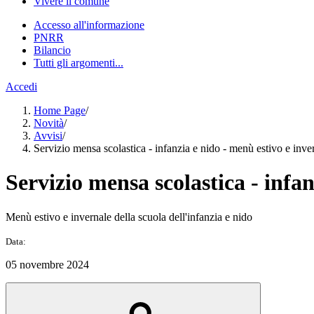
Vivere il comune
Accesso all'informazione
PNRR
Bilancio
Tutti gli argomenti...
Accedi
Home Page
/
Novità
/
Avvisi
/
Servizio mensa scolastica - infanzia e nido - menù estivo e inve
Servizio mensa scolastica - infan
Menù estivo e invernale della scuola dell'infanzia e nido
Data:
05 novembre 2024