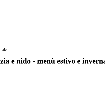
rnale
zia e nido - menù estivo e invern