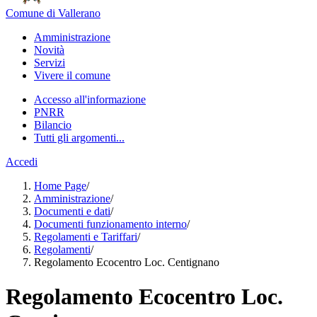
Comune di Vallerano
Amministrazione
Novità
Servizi
Vivere il comune
Accesso all'informazione
PNRR
Bilancio
Tutti gli argomenti...
Accedi
Home Page
/
Amministrazione
/
Documenti e dati
/
Documenti funzionamento interno
/
Regolamenti e Tariffari
/
Regolamenti
/
Regolamento Ecocentro Loc. Centignano
Regolamento Ecocentro Loc.