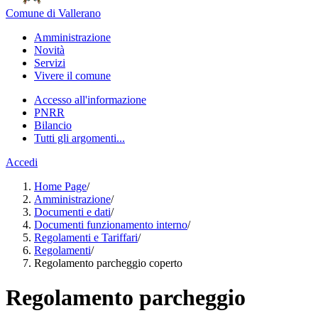
Comune di Vallerano
Amministrazione
Novità
Servizi
Vivere il comune
Accesso all'informazione
PNRR
Bilancio
Tutti gli argomenti...
Accedi
Home Page
/
Amministrazione
/
Documenti e dati
/
Documenti funzionamento interno
/
Regolamenti e Tariffari
/
Regolamenti
/
Regolamento parcheggio coperto
Regolamento parcheggio