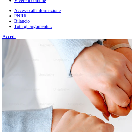
Vivere il comune
Accesso all'informazione
PNRR
Bilancio
Tutti gli argomenti...
Accedi