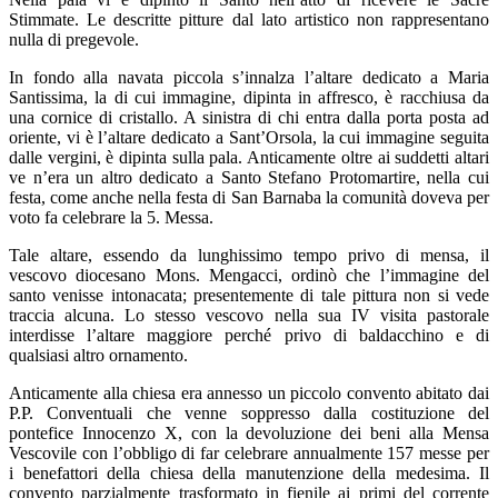
Stimmate. Le descritte pitture dal lato artistico non rappresentano
nulla di pregevole.
In fondo alla navata piccola s’innalza l’altare dedicato a Maria
Santissima, la di cui immagine, dipinta in affresco, è racchiusa da
una cornice di cristallo. A sinistra di chi entra dalla porta posta ad
oriente, vi è l’altare dedicato a Sant’Orsola, la cui immagine seguita
dalle vergini, è dipinta sulla pala. Anticamente oltre ai suddetti altari
ve n’era un altro dedicato a Santo Stefano Protomartire, nella cui
festa, come anche nella festa di San Barnaba la comunità doveva per
voto fa celebrare la 5. Messa.
Tale altare, essendo da lunghissimo tempo privo di mensa, il
vescovo diocesano Mons. Mengacci, ordinò che l’immagine del
santo venisse intonacata; presentemente di tale pittura non si vede
traccia alcuna. Lo stesso vescovo nella sua IV visita pastorale
interdisse l’altare maggiore perché privo di baldacchino e di
qualsiasi altro ornamento.
Anticamente alla chiesa era annesso un piccolo convento abitato dai
P.P. Conventuali che venne soppresso dalla costituzione del
pontefice Innocenzo X, con la devoluzione dei beni alla Mensa
Vescovile con l’obbligo di far celebrare annualmente 157 messe per
i benefattori della chiesa della manutenzione della medesima. Il
convento parzialmente trasformato in fienile ai primi del corrente