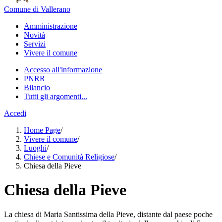
Comune di Vallerano
Amministrazione
Novità
Servizi
Vivere il comune
Accesso all'informazione
PNRR
Bilancio
Tutti gli argomenti...
Accedi
Home Page
/
Vivere il comune
/
Luoghi
/
Chiese e Comunità Religiose
/
Chiesa della Pieve
Chiesa della Pieve
La chiesa di Maria Santissima della Pieve, distante dal paese poche