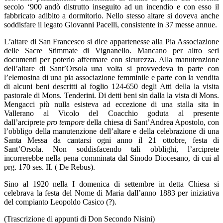
secolo ‘900 andò distrutto inseguito ad un incendio e con esso il
fabbricato adibito a dormitorio. Nello stesso altare si doveva anche
soddisfare il legato Giovanni Pacelli, consistente in 37 messe annue.
L’altare di San Francesco si dice appartenesse alla Pia Associazione
delle Sacre Stimmate di Vignanello. Mancano per altro seri
documenti per poterlo affermare con sicurezza. Alla manutenzione
dell’altare di Sant’Orsola una volta si provvedeva in parte con
l’elemosina di una pia associazione femminile e parte con la vendita
di alcuni beni descritti al foglio 124-650 degli Atti della la visita
pastorale di Mons. Tenderini. Di detti beni sin dalla la vista di Mons.
Mengacci più nulla esisteva ad eccezione di una stalla sita in
Vallerano al Vicolo del Coacchio goduta al presente
dall’arciprete
pro tempore
della chiesa di Sant’Andrea Apostolo, con
l’obbligo della manutenzione dell’altare e della celebrazione di una
Santa Messa da cantarsi ogni anno il 21 ottobre, festa di
Sant’Orsola. Non soddisfacendo tali obblighi, l’arciprete
incorrerebbe nella pena comminata dal Sinodo Diocesano, di cui al
prg. 170 ses. II. ( De Rebus).
Sino al 1920 nella I domenica di settembre in detta Chiesa si
celebrava la festa del Nome di Maria dall’anno 1883 per iniziativa
del compianto Leopoldo Casico (?).
(Trascrizione di appunti di Don Secondo Nisini)