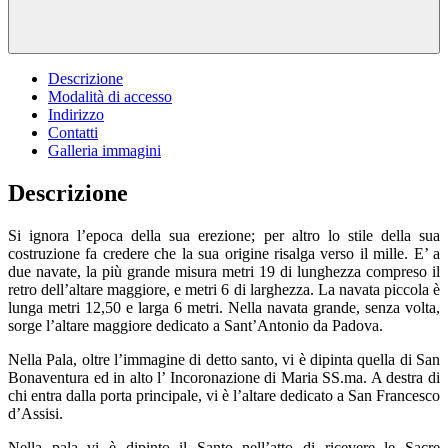
Descrizione
Modalità di accesso
Indirizzo
Contatti
Galleria immagini
Descrizione
Si ignora l’epoca della sua erezione; per altro lo stile della sua
costruzione fa credere che la sua origine risalga verso il mille. E’ a
due navate, la più grande misura metri 19 di lunghezza compreso il
retro dell’altare maggiore, e metri 6 di larghezza. La navata piccola è
lunga metri 12,50 e larga 6 metri. Nella navata grande, senza volta,
sorge l’altare maggiore dedicato a Sant’Antonio da Padova.
Nella Pala, oltre l’immagine di detto santo, vi è dipinta quella di San
Bonaventura ed in alto l’ Incoronazione di Maria SS.ma. A destra di
chi entra dalla porta principale, vi è l’altare dedicato a San Francesco
d’Assisi.
Nella pala vi è dipinto il Santo nell’atto di ricevere le Sacre