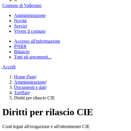
Comune di Vallerano
Amministrazione
Novità
Servizi
Vivere il comune
Accesso all'informazione
PNRR
Bilancio
Tutti gli argomenti...
Accedi
Home Page
/
Amministrazione
/
Documenti e dati
/
Tariffari
/
Diritti per rilascio CIE
Diritti per rilascio CIE
Costi legati all'erogazione e all'ottenimento CIE