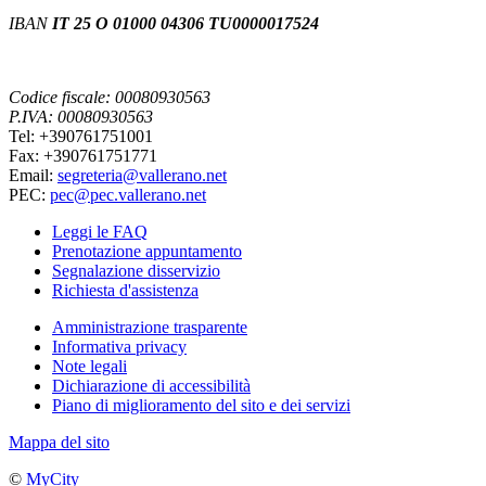
IBAN
IT 25 O 01000 04306 TU0000017524
Codice fiscale: 00080930563
P.IVA: 00080930563
Tel: +390761751001
Fax: +390761751771
Email:
segreteria@vallerano.net
PEC:
pec@pec.vallerano.net
Leggi le FAQ
Prenotazione appuntamento
Segnalazione disservizio
Richiesta d'assistenza
Amministrazione trasparente
Informativa privacy
Note legali
Dichiarazione di accessibilità
Piano di miglioramento del sito e dei servizi
Mappa del sito
©
MyCity